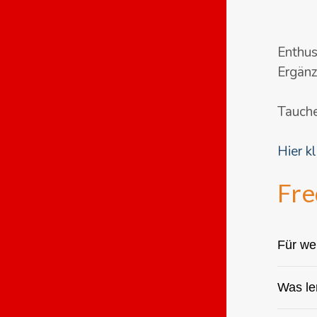
Enthus
Ergänz
Tauche
Hier k
Fre
Für we
Was le