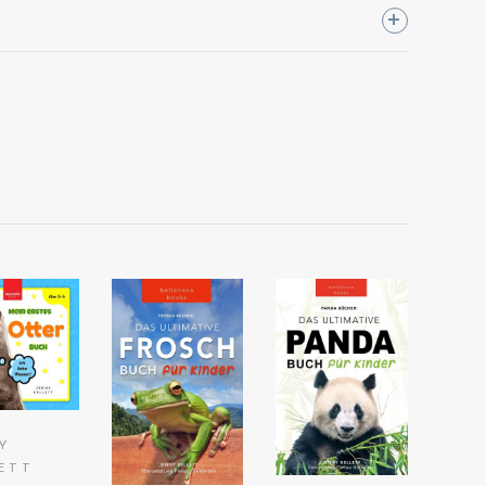
SEHEN
AUF
ANSEHEN
ANSEHEN
AZON
AUF
AUF
AMAZON
AMAZON
Y
ETT