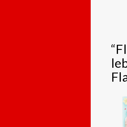
“F
le
Fl