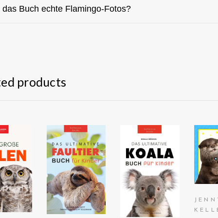
t das Buch echte Flamingo-Fotos?
ted products
AN
EHEN
ANSEHEN
ANSEHEN
AM
UF
AUF
AUF
AZON
AMAZON
AMAZON
JENN
KELL