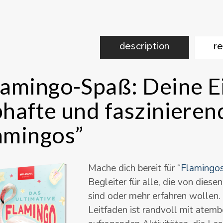
description
re
lamingo-Spaß: Deine Ei
bhafte und faszinieren
amingos”
Mache dich bereit für
“
Flamingos
Begleiter für alle, die von diese
sind oder mehr erfahren wollen.
Leitfaden ist randvoll mit atem