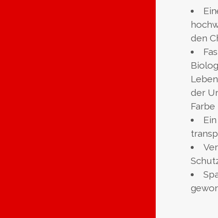
Ei
hochwe
den C
Fas
Biolog
Lebens
der Ur
Farbe
Ein
transp
Ver
Schutz
Spa
gewon