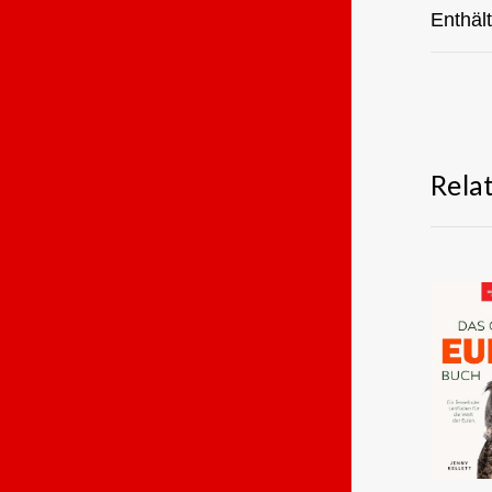
Enthäl
Rela
ANS
A
AM