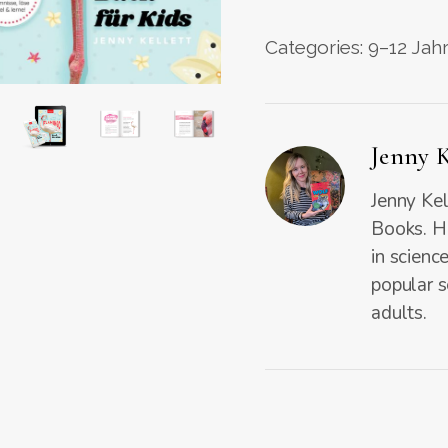
Categories:
9–12 Jah
Jenny K
Jenny Kel
Books. He
in scienc
popular s
adults.