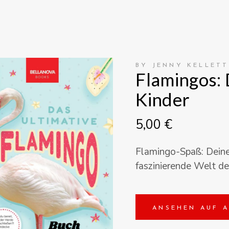
BY JENNY KELLETT
Flamingos: 
Kinder
5,00
€
Flamingo-Spaß: Deine 
faszinierende Welt de
ANSEHEN AUF 