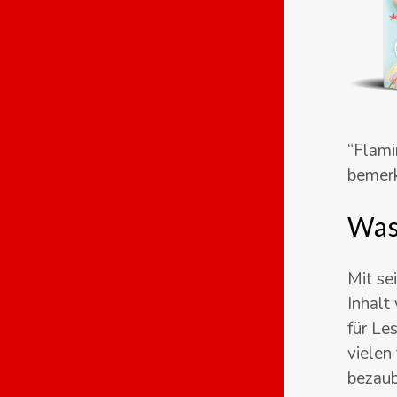
“Flami
bemerk
Was 
Mit se
Inhalt
für Le
vielen
bezaub