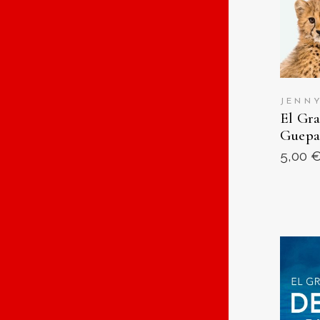
JENN
El Gra
Guepa
5,00