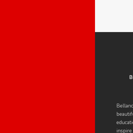
Bellan
beautif
educati
inspire 