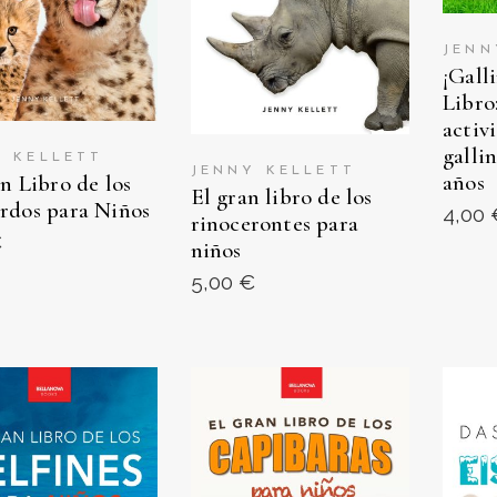
JENN
¡Gall
Libro
activ
galli
Y KELLETT
JENNY KELLETT
años
n Libro de los
El gran libro de los
rdos para Niños
4,00
rinocerontes para
€
niños
5,00
€