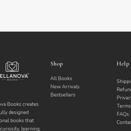
Shop
Help 
All Books
Shippi
New Arrivals
Refun
Bestsellers
Privac
ova Books creates
Terms
ully designed
FAQs
onal books that
Conta
curiosity, learning,