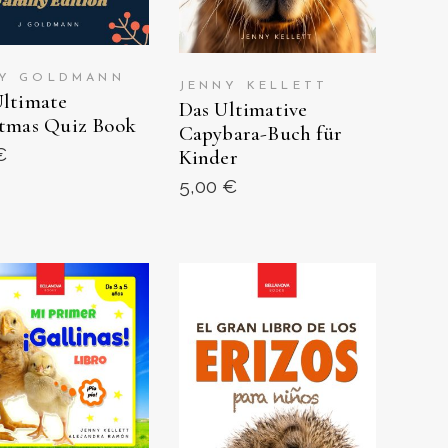
NY GOLDMANN
JENNY KELLETT
ltimate
Das Ultimative
tmas Quiz Book
Capybara-Buch für
€
Kinder
5,00
€
R EN AMAZON
VER EN AMAZON