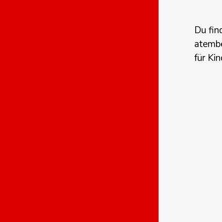
Du fin
atemb
für Kin