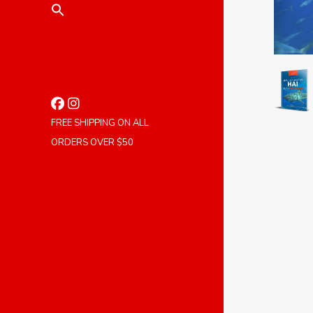
FREE SHIPPING ON ALL
ORDERS OVER $50