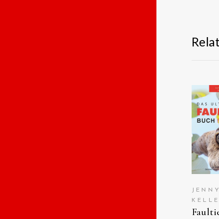
Rela
ANS
A
AM
JENN
KELL
Faulti