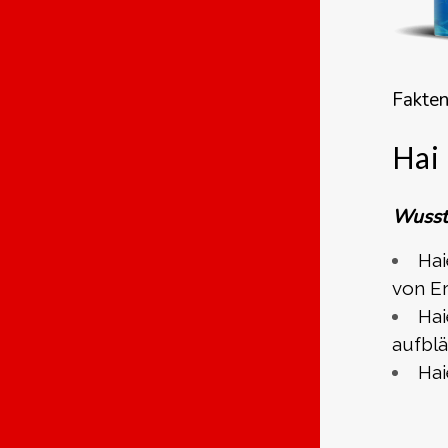
Fakten
Hai
Wusst
Hai
von E
Hai
aufblä
Hai