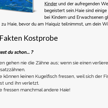
Kinder
und der aufregenden We
begeistert sein.
Haie
sind einige
bei Kindern und Erwachsenen gl
 zu Haie
, bevor du am
Haiquiz
teilnimmst, um dein Wi
 Fakten Kostprobe
est du schon… ?
en gehen nie die Zähne aus; wenn sie einen verlier
rsatzzähnen.
e können keinen Kugelfisch fressen, weil sich der F
st und ihn verletzt.
e fressen manchmal andere Haie!