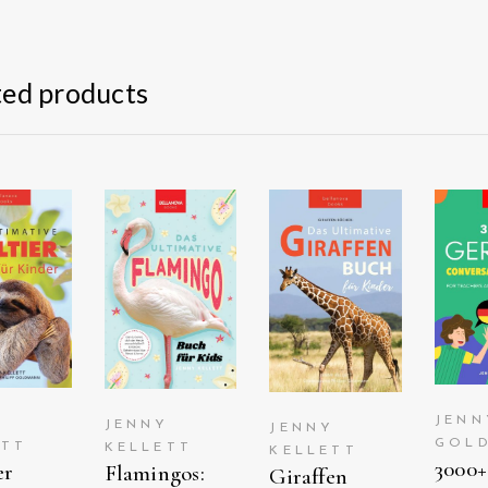
ted products
EHEN
ANSEHEN
ANSEHEN
VI
UF
AUF
AUF
AM
AZON
AMAZON
AMAZON
JENN
Y
JENNY
JENNY
GOL
ETT
KELLETT
KELLETT
3000+
er
Flamingos:
Giraffen