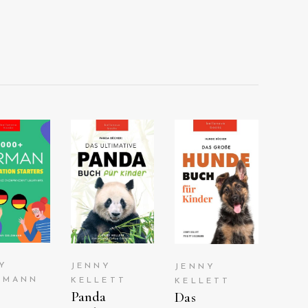
ANSEHEN
ANSEHEN
EW ON
AUF
AUF
AZON
AMAZON
AMAZON
Y
JENNY
JENNY
DMANN
KELLETT
KELLETT
Panda
Das