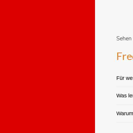
Sehen 
Fre
Für we
Was le
Warum 